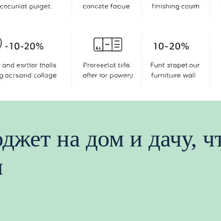
джет на дом и дачу, ч
я