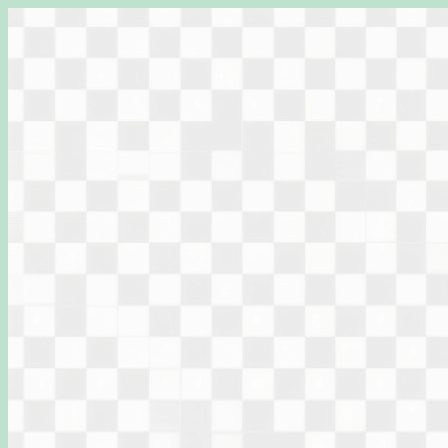
Перейти
к
содержимому